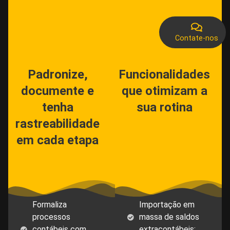
Contate-nos
Padronize,
Funcionalidades
documente e
que otimizam a
tenha
sua rotina
rastreabilidade
em cada etapa
Formaliza
Importação em
processos
massa de saldos
contábeis com
extracontábeis;