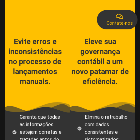
Contate-nos
Evite erros e
Eleve sua
inconsistências
governança
no processo de
contábil a um
lançamentos
novo patamar de
manuais.
eficiência.
Garanta que todas
Elimina o retrabalho
as informações
com dados
estejam corretas e
consistentes e
tratadas antes do
sistematizados;